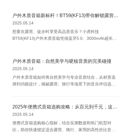
户外木质音箱新标杆！BT59(KF13)带你解锁露营音乐新体验
2025.05.14
想要在露营、徒步时享受高品质音乐？小虎科技
BT59(KF13)户外木质音箱凭借蓝牙5.0、3000mAh超长续
航、卡拉OK功能及IPX4防水设计，打造沉浸式户外音乐体
验。52mm双喇叭单元带来震撼音效，轻量化机身便携无
忧，让自然与旋律完美融合。一、户外木质音箱：自然与
户外木质音箱：自然美学与硬核音质的完美碰撞
科技的完美碰撞在露营、骑行、徒步
2025.05.14
户外木质音箱如何将自然美学与专业音质结合，从材质选
择到功能设计，揭秘露营、骑行等场景下的音乐伴侣选购
指南，感受科技与艺术的融合之美。自然与科技的交响：
为什么选择木质音箱？在露营帐篷旁播放一首轻音乐，或
是在骑行途中用激昂的摇滚点燃热情，户外音箱早已成为
2025年便携式音箱选购攻略：从百元到千元，这5点技巧让你不花冤枉钱
现代人探索自然的“氛围担当”。而木质音箱凭借其独特
2025.05.14
便携式音箱选购核心指标，结合实测数据和热门机型对
比，助你快速锁定适合露营、骑行、家用的高性价比音响