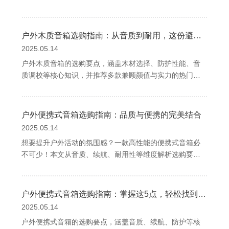
设备。一、为什么便携式音箱成了都市人的"第二耳机"？清
晨骑行时用它唤醒元气，露营野餐时靠它点燃氛围，甚至
居家办公时当背景音乐——便携式音箱早已突破"户外装
户外木质音箱选购指南：从音质到耐用，这份避坑手册让你秒变行家
备"的标
2025.05.14
户外木质音箱的选购要点，涵盖木材选择、防护性能、音
质调校等核心知识，并推荐多款兼顾颜值与实力的热门机
型，助你在自然与音乐中实现完美平衡。一、为什么户外
木质音箱成为露营党的新宠？在钢筋水泥的都市里，木质
音箱的天然纹理总能唤醒人们对自然的向往。相比塑料或
户外便携式音箱选购指南：品质与便携的完美结合
金属材质，实木箱体凭借独特的声学特性，能带来更温暖
2025.05.14
想要提升户外活动的氛围感？一款高性能的便携式音箱必
不可少！本文从音质、续航、耐用性等维度解析选购要
点，并推荐一款兼具科技与实用的户外音响，助你畅享自
然与音乐的完美融合。一、为什么户外活动需要一台便携
式音箱？无论是露营、野餐，还是骑行、徒步，音乐总能
户外便携式音箱选购指南：掌握这5点，轻松找到露营骑行最佳伴侣
成为户外体验的点睛之笔。一台优秀的户外便携式音箱不
2025.05.14
仅
户外便携式音箱的选购要点，涵盖音质、续航、防护等核