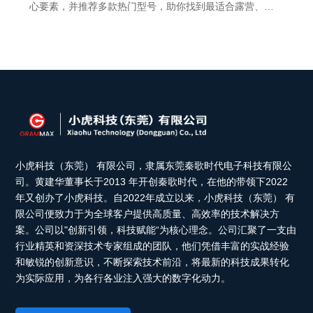
心要素，并推荐多款热门型号，助你找到最适合露营、徒
步的户外音响设备。一、为什么你需要一款专业的户外便
携式音箱？无论是周末露营、骑行探险，还是河边垂钓，
音乐总能成为旅途中的最佳伴侣。但普通蓝牙音箱在户外
场景下往往“水土不服”——音量不足、续航短、怕水怕
小虎科技（东莞） 有限公司，隶属东莞秦歌时代电子科技有限公
司。黄建华董事长于2013 年开创秦歌时代，在他的带领下2022
年又创办了小虎科技。自2022年成立以来，小虎科技（东莞） 有
限公司便致力于为全球客户提供高质量、高效率的技术解决方
案。公司以"创新引领，科技赋能“为核心理念。公司汇聚了一支由
行业精英和资深技术专家组成的团队，他们凭借丰富的实战经验
和敏锐的创新意识，不断探索技术前沿，将最新的科技成果转化
为实际应用，为各行各业注入强大的数字化动力。